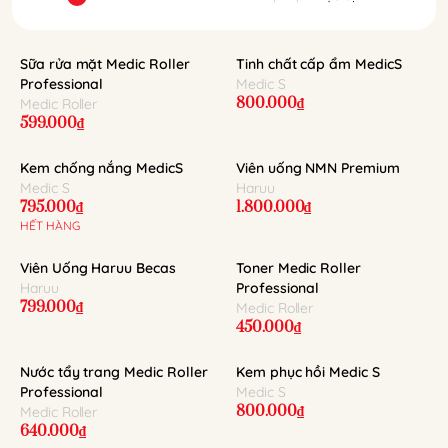
Sữa rửa mặt Medic Roller
Tinh chất cấp ẩm MedicS
Professional
Medic S
800.000₫
Medic Roller
599.000₫
Kem chống nắng MedicS
Viên uống NMN Premium
Medic S
Haruu
795.000₫
1.800.000₫
HẾT HÀNG
Viên Uống Haruu Becas
Toner Medic Roller
Haruu
Professional
799.000₫
Medic Roller
450.000₫
Nước tẩy trang Medic Roller
Kem phục hồi Medic S
Professional
Medic S
800.000₫
Medic Roller
640.000₫