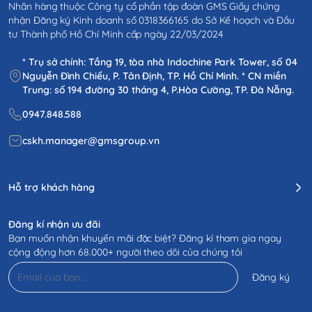
Nhãn hàng thuộc Công ty cổ phần tập đoàn GMS Giấy chứng
nhận Đăng ký Kinh doanh số 0318366165 do Sở Kế hoạch và Đầu
tư Thành phố Hồ Chí Minh cấp ngày 22/03/2024
* Trụ sở chính: Tầng 19, tòa nhà Indochine Park Tower, số 04
Nguyễn Đình Chiểu, P. Tân Định, TP. Hồ Chí Minh. * CN miền
Trung: số 194 đường 30 tháng 4, P.Hòa Cường, TP. Đà Nẵng.
0947.848.588
cskh.manager@gmsgroup.vn
Hỗ trợ khách hàng
Đăng kí nhận ưu đãi
Bạn muốn nhận khuyến mãi đặc biệt? Đăng kí tham gia ngay
cộng động hơn 68.000+ người theo dõi của chúng tôi
Đăng ký